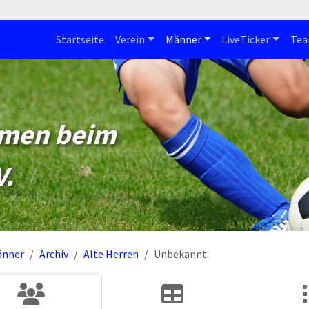
Startseite
Verein
Männer
LiveTicker
Te
mmen beim
V.
änner
Archiv
Alte Herren
Unbekannt