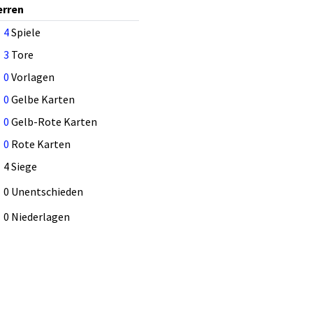
erren
4
Spiele
3
Tore
0
Vorlagen
0
Gelbe Karten
0
Gelb-Rote Karten
0
Rote Karten
4 Siege
0 Unentschieden
0 Niederlagen