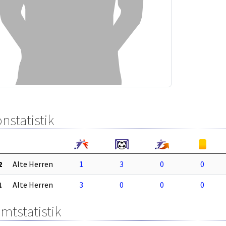
nstatistik
2
Alte Herren
1
3
0
0
1
Alte Herren
3
0
0
0
mtstatistik