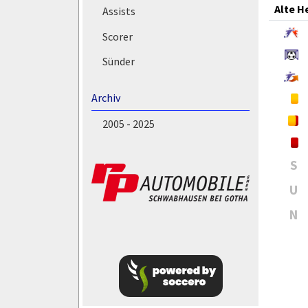
Alte H
Assists
Scorer
Sünder
Archiv
2005 - 2025
S
U
N