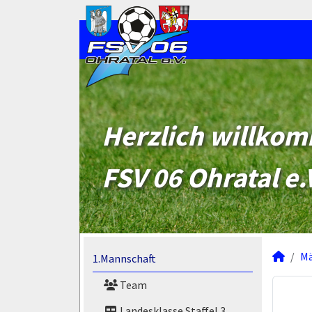
Herzlich willko
FSV 06 Ohratal e.
M
1.Mannschaft
Team
Landesklasse Staffel 3