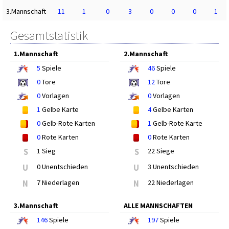
3.Mannschaft
11
1
0
3
0
0
0
1
Gesamtstatistik
1.Mannschaft
2.Mannschaft
5
Spiele
46
Spiele
0
Tore
12
Tore
0
Vorlagen
0
Vorlagen
1
Gelbe Karte
4
Gelbe Karten
0
Gelb-Rote Karten
1
Gelb-Rote Karte
0
Rote Karten
0
Rote Karten
S
1 Sieg
S
22 Siege
U
0 Unentschieden
U
3 Unentschieden
N
7 Niederlagen
N
22 Niederlagen
3.Mannschaft
ALLE MANNSCHAFTEN
146
Spiele
197
Spiele