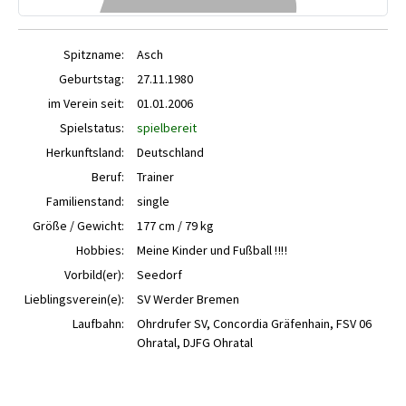
Spitzname:
Asch
Geburtstag:
27.11.1980
im Verein seit:
01.01.2006
Spielstatus:
spielbereit
Herkunftsland:
Deutschland
Beruf:
Trainer
Familienstand:
single
Größe / Gewicht:
177 cm / 79 kg
Hobbies:
Meine Kinder und Fußball ‼️‼️
Vorbild(er):
Seedorf
Lieblingsverein(e):
SV Werder Bremen
Laufbahn:
Ohrdrufer SV, Concordia Gräfenhain, FSV 06
Ohratal, DJFG Ohratal