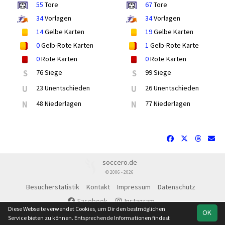
55
Tore
67
Tore
34
Vorlagen
34
Vorlagen
14
Gelbe Karten
19
Gelbe Karten
0
Gelb-Rote Karten
1
Gelb-Rote Karte
0
Rote Karten
0
Rote Karten
S
76 Siege
S
99 Siege
U
23 Unentschieden
U
26 Unentschieden
N
48 Niederlagen
N
77 Niederlagen
soccero.de
© 2006 - 2026
Besucherstatistik
Kontakt
Impressum
Datenschutz
Facebook
Instagram
Diese Webseite verwendet Cookies, um Dir den bestmöglichen
OK
Service bieten zu können. Entsprechende Informationen findest