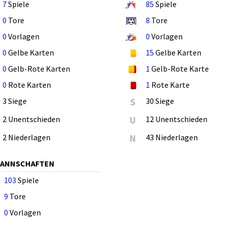
7
Spiele
85
Spiele
0
Tore
8
Tore
0
Vorlagen
0
Vorlagen
0
Gelbe Karten
15
Gelbe Karten
0
Gelb-Rote Karten
1
Gelb-Rote Karte
0
Rote Karten
1
Rote Karte
3 Siege
S
30 Siege
2 Unentschieden
U
12 Unentschieden
2 Niederlagen
N
43 Niederlagen
MANNSCHAFTEN
103
Spiele
9
Tore
0
Vorlagen