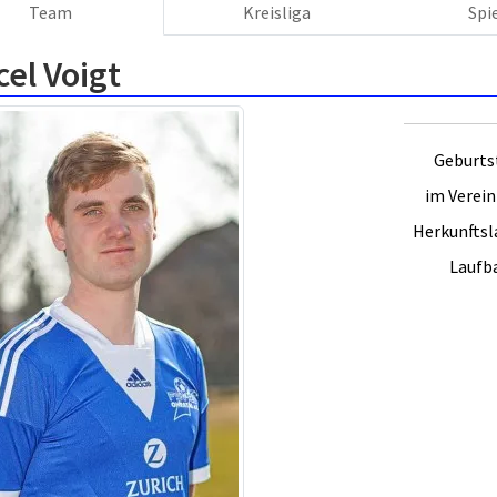
Team
Kreisliga
Spi
el Voigt
Geburts
im Verein 
Herkunftsl
Laufb