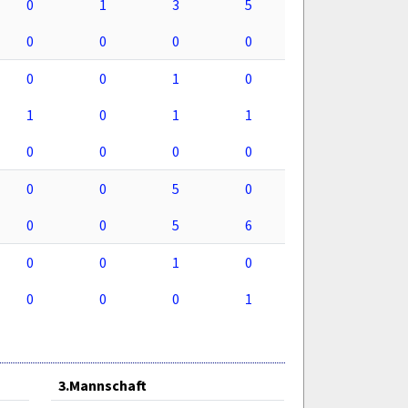
0
1
3
5
0
0
0
0
0
0
1
0
1
0
1
1
0
0
0
0
0
0
5
0
0
0
5
6
0
0
1
0
0
0
0
1
3.Mannschaft