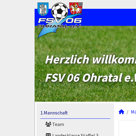
Herzlich willko
FSV 06 Ohratal e.
M
1.Mannschaft
Team
Landesklasse Staffel 3