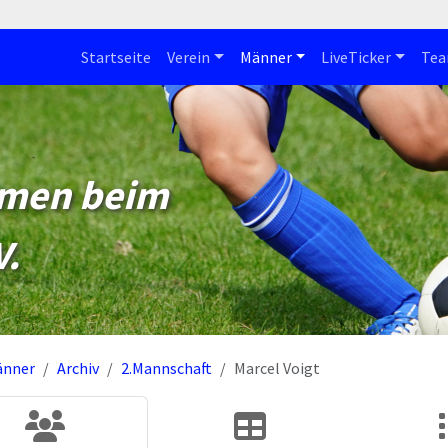
Startseite
Verein
Männer
LiveTicker
Te
mmen beim
V.
änner
Archiv
2.Mannschaft
Marcel Voigt