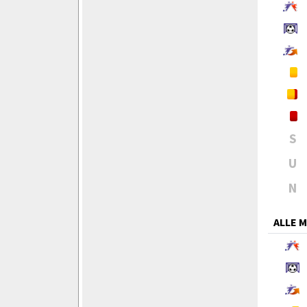
S
U
N
ALLE 