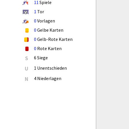
11
Spiele
1
Tor
0
Vorlagen
0
Gelbe Karten
0
Gelb-Rote Karten
0
Rote Karten
S
6 Siege
U
1 Unentschieden
N
4 Niederlagen