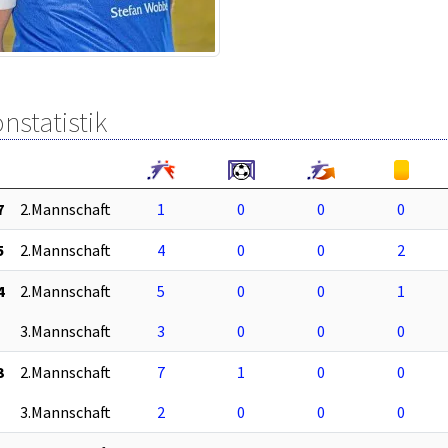
nstatistik
7
2.Mannschaft
1
0
0
0
5
2.Mannschaft
4
0
0
2
4
2.Mannschaft
5
0
0
1
3.Mannschaft
3
0
0
0
3
2.Mannschaft
7
1
0
0
3.Mannschaft
2
0
0
0