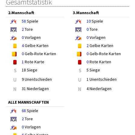
Gesamtstatistik
2.Mannschaft
3.Mannschaft
58
Spiele
10
Spiele
2
Tore
0
Tore
0
Vorlagen
0
Vorlagen
4
Gelbe Karten
2
Gelbe Karten
0
Gelb-Rote Karten
0
Gelb-Rote Karten
1
Rote Karte
0
Rote Karten
S
18 Siege
S
5 Siege
U
9 Unentschieden
U
1 Unentschieden
N
31 Niederlagen
N
4 Niederlagen
ALLE MANNSCHAFTEN
68
Spiele
2
Tore
0
Vorlagen