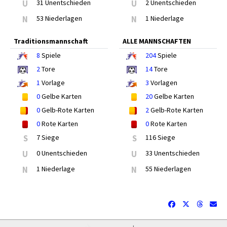
U
31 Unentschieden
U
2 Unentschieden
N
53 Niederlagen
N
1 Niederlage
Traditionsmannschaft
ALLE MANNSCHAFTEN
8
Spiele
204
Spiele
2
Tore
14
Tore
1
Vorlage
3
Vorlagen
0
Gelbe Karten
20
Gelbe Karten
0
Gelb-Rote Karten
2
Gelb-Rote Karten
0
Rote Karten
0
Rote Karten
S
7 Siege
S
116 Siege
U
0 Unentschieden
U
33 Unentschieden
N
1 Niederlage
N
55 Niederlagen