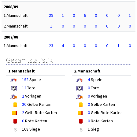
2008/09
1.Mannschaft
29
1
0
6
0
0
0
1
2.Mannschaft
1
0
0
0
0
0
0
0
2007/08
1.Mannschaft
23
4
0
0
0
0
1
0
Gesamtstatistik
1.Mannschaft
2.Mannschaft
192
Spiele
4
Spiele
12
Tore
0
Tore
2
Vorlagen
0
Vorlagen
20
Gelbe Karten
0
Gelbe Karten
2
Gelb-Rote Karten
0
Gelb-Rote Karten
0
Rote Karten
0
Rote Karten
S
108 Siege
S
1 Sieg