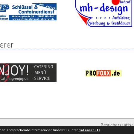
erer
Besucherstatist
nnen. Entsprechende Informationen findest Du unter
Datenschutz
.