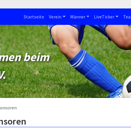
Startseite
Verein
Männer
LiveTicker
Te
mmen beim
V.
onsoren
nsoren