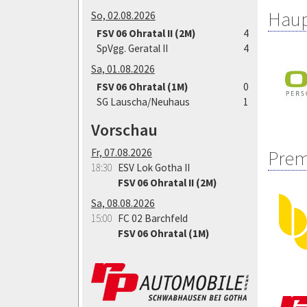
Haup
So, 02.08.2026
FSV 06 Ohratal II (2M)
4
SpVgg. Geratal II
4
Sa, 01.08.2026
FSV 06 Ohratal (1M)
0
SG Lauscha/Neuhaus
1
Vorschau
Fr, 07.08.2026
Prem
18:30
ESV Lok Gotha II
FSV 06 Ohratal II (2M)
Sa, 08.08.2026
15:00
FC 02 Barchfeld
FSV 06 Ohratal (1M)